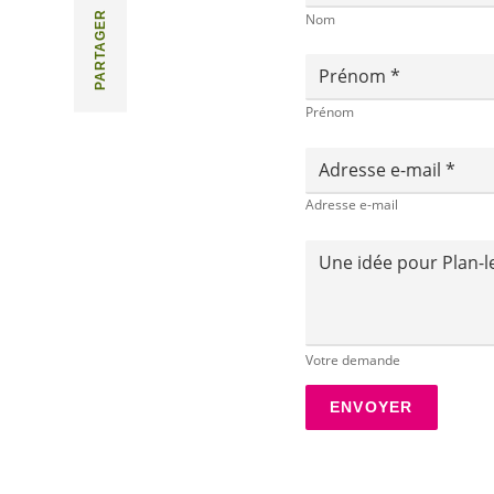
PARTAGER
Nom
Prénom
Prénom
Adresse e-mail
Adresse e-mail
Une idée pour Plan-
Votre demande
ENVOYER
Merci bea
Oups, il y
Merci de v