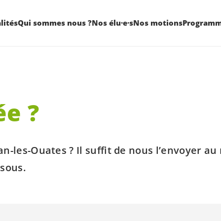
lités
Qui sommes nous ?
Nos élu·e·s
Nos motions
Program
ée ?
an-les-Ouates ? Il suffit de nous l’envoyer a
ssous.