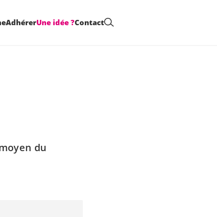
me
Adhérer
Une idée ?
Contact
u moyen du