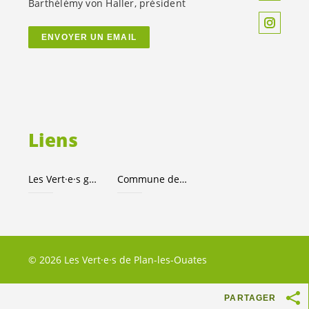
Barthélémy von Haller, président
ENVOYER UN EMAIL
Liens
Les
Vert·e·s
genevois·es
Commune de Plan-les-Ouates
© 2026 Les Vert·e·s de Plan-les-Ouates
PARTAGER